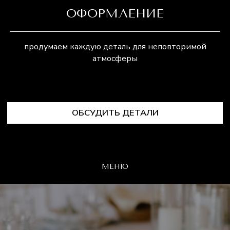
ОФОРМЛЕНИЕ
Я соглашаюсь на
Обработку персональных
данных
Я ознакомлен с
Политикой
продумаем каждую деталь для неповторимой
конфиденциальности
атмосферы
ОТПРАВИТЬ
МЕНЮ